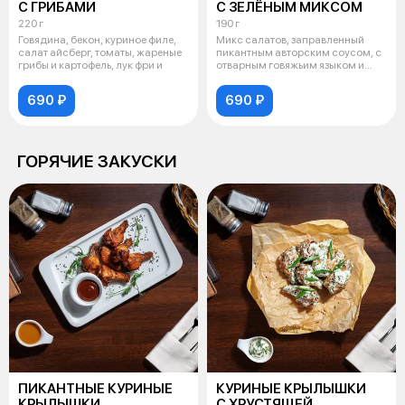
С ГРИБАМИ
С ЗЕЛЁНЫМ МИКСОМ
220 г
190 г
Говядина, бекон, куриное филе,
Микс салатов, заправленный
салат айсберг, томаты, жареные
пикантным авторским соусом, с
грибы и картофель, лук фри и
отварным говяжьим языком и
перепе
690 ₽
690 ₽
ГОРЯЧИЕ ЗАКУСКИ
ПИКАНТНЫЕ КУРИНЫЕ
КУРИНЫЕ КРЫЛЫШКИ
КРЫЛЫШКИ
С ХРУСТЯЩЕЙ