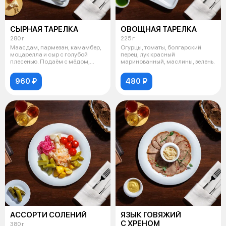
СЫРНАЯ ТАРЕЛКА
ОВОЩНАЯ ТАРЕЛКА
280 г
225 г
Маасдам, пармезан, камамбер,
Огурцы, томаты, болгарский
моцарелла и сыр с голубой
перец, лук красный
плесенью. Подаём с мёдом,
маринованный, маслины, зелень.
грушей, в
960 ₽
480 ₽
АССОРТИ СОЛЕНИЙ
ЯЗЫК ГОВЯЖИЙ
С ХРЕНОМ
380 г