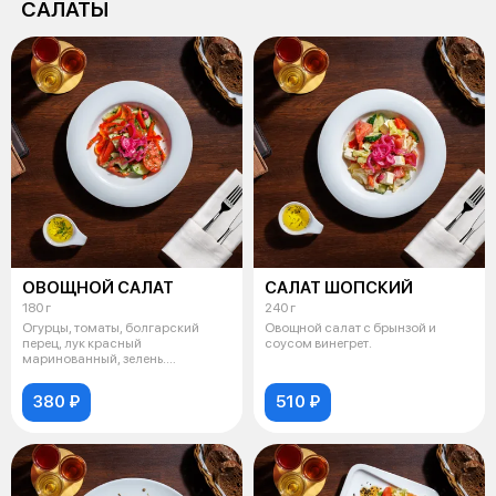
САЛАТЫ
ОВОЩНОЙ САЛАТ
САЛАТ ШОПСКИЙ
180 г
240 г
Огурцы, томаты, болгарский
Овощной салат с брынзой и
перец, лук красный
соусом винегрет.
маринованный, зелень.
Заправляем на Ваш выбо
380 ₽
510 ₽