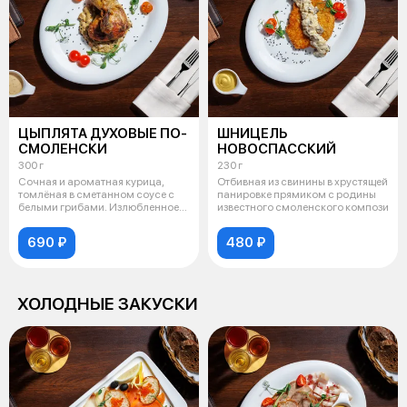
ЦЫПЛЯТА ДУХОВЫЕ ПО-
ШНИЦЕЛЬ
СМОЛЕНСКИ
НОВОСПАССКИЙ
300 г
230 г
Сочная и ароматная курица,
Отбивная из свинины в хрустящей
томлёная в сметанном соусе с
панировке прямиком с родины
белыми грибами. Излюбленное
известного смоленского компози
угощен
690 ₽
480 ₽
ХОЛОДНЫЕ ЗАКУСКИ