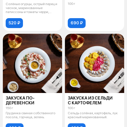
100 г
Солёные огурцы, острый перец и
чеснок, маринованные
патиссоны и томаты черри,
капуста собс
520 ₽
690 ₽
ЗАКУСКА ПО-
ЗАКУСКА ИЗ СЕЛЬДИ
ДЕРЕВЕНСКИ
С КАРТОФЕЛЕМ
150 г
100 г
Грудинка свиная собственного
Сельдь солёная, картофель, лук
посола, горчица, зелень.
красный маринованный.