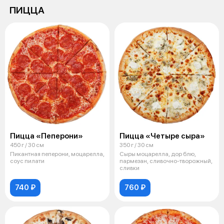
ПИЦЦА
Пицца «Пеперони»
Пицца «Четыре сыра»
450 г / 30 см
350 г / 30 см
Пикантная пеперони, моцарелла,
Сыры моцарелла, дор блю,
соус пилати
пармезан, сливочно-творожный,
сливки
740 ₽
760 ₽