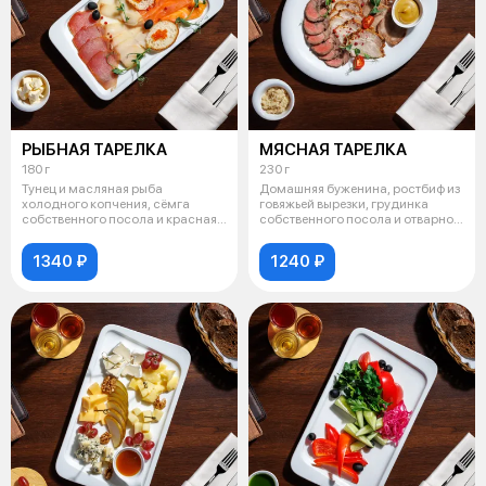
РЫБНАЯ ТАРЕЛКА
МЯСНАЯ ТАРЕЛКА
180 г
230 г
Тунец и масляная рыба
Домашняя буженина, ростбиф из
холодного копчения, сёмга
говяжьей вырезки, грудинка
собственного посола и красная
собственного посола и отварной
икра на крут
го
1340 ₽
1240 ₽