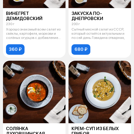
ВИНЕГРЕТ
ЗАКУСКА ПО-
ДЕМИДОВСКИЙ
ДНЕПРОВСКИ
230 г
200 г
Хорошо знакомый всем салат из
Сытный мясной салат из СССР,
свёклы, картофеля, моркови и
который остаётся актуальным и
солёных огурцов с добавлением
по сей день. Говядина отварная,
к
360 ₽
680 ₽
СОЛЯНКА
КРЕМ-СУП ИЗ БЕЛЫХ
ДУХОВЩИНСКАЯ
ГРИБОВ