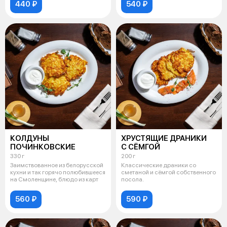
440 ₽
540 ₽
КОЛДУНЫ
ХРУСТЯЩИЕ ДРАНИКИ
ПОЧИНКОВСКИЕ
С СЁМГОЙ
330 г
200 г
Заимствованное из белорусской
Классические драники со
кухни и так горячо полюбившееся
сметаной и сёмгой собственного
на Смоленщине, блюдо из карт
посола.
560 ₽
590 ₽