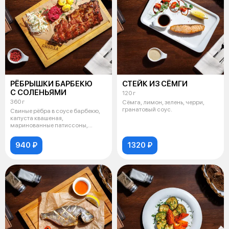
РЁБРЫШКИ БАРБЕКЮ
СТЕЙК ИЗ СЁМГИ
С СОЛЕНЬЯМИ
120 г
360 г
Сёмга, лимон, зелень, черри,
гранатовый соус.
Свиные рёбра в соусе барбекю,
капуста квашеная,
маринованные патиссоны,
красный лук, остры
940 ₽
1320 ₽