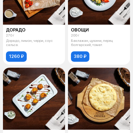
ДОРАДО
ОВОЩИ
270 г
200 г
Дорадо, лимон, черри, соус
Баклажан, цукини, перец
сальса.
болгарский, томат.
1260 ₽
380 ₽