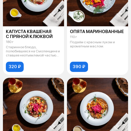
КАПУСТА КВАШЕНАЯ
ОПЯТА МАРИНОВАННЫЕ
С ПРЯНОЙ КЛЮКВОЙ
110 г
180 г
Подаём с красным луком и
ароматным маслом.
Старинное блюдо,
полюбившееся на Смоленщине и
ставшее неотъемлемой частью
современного смо
320 ₽
390 ₽