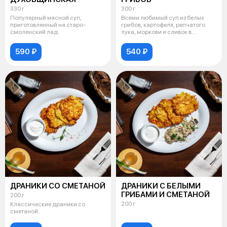
330 г
300 г
Популярный мясной суп,
Всеми любимый суп из белых
приготовленный на старо-
грибов, картофеля, репчатого
смоленский лад.
лука, моркови и сливок в
современн
590 ₽
540 ₽
ДРАНИКИ СО СМЕТАНОЙ
ДРАНИКИ С БЕЛЫМИ
ГРИБАМИ И СМЕТАНОЙ
200 г
200 г
Классические драники со
сметаной.