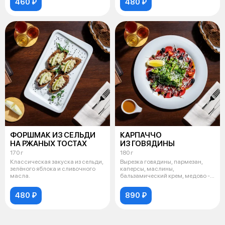
460 ₽
480 ₽
ФОРШМАК ИЗ СЕЛЬДИ
КАРПАЧЧО
НА РЖАНЫХ ТОСТАХ
ИЗ ГОВЯДИНЫ
170 г
180 г
Классическая закуска из сельди,
Вырезка говядины, пармезан,
зелёного яблока и сливочного
каперсы, маслины,
масла.
бальзамический крем, медово -
горчичная запр
480 ₽
890 ₽