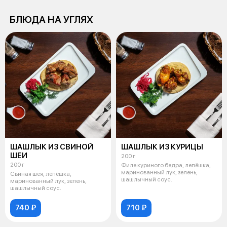
БЛЮДА НА УГЛЯХ
ШАШЛЫК ИЗ СВИНОЙ
ШАШЛЫК ИЗ КУРИЦЫ
ШЕИ
200 г
200 г
Филе куриного бедра, лепёшка,
маринованный лук, зелень,
Свиная шея, лепёшка,
шашлычный соус.
маринованный лук, зелень,
шашлычный соус.
740 ₽
710 ₽