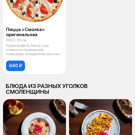
Пицца «Смолка»
оригинальная
550 г / 30 см
Куриное филе, бекон, сыр
сливочно-творожный,
помидоры, моцарелла, маслины,
соус карбонара
840 ₽
БЛЮДА ИЗ РАЗНЫХ УГОЛКОВ
СМОЛЕНЩИНЫ