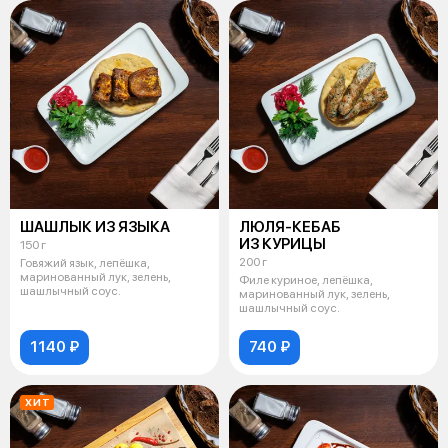
ШАШЛЫК ИЗ ЯЗЫКА
ЛЮЛЯ-КЕБАБ
ИЗ КУРИЦЫ
150 г
200 г
Говяжий язык, лепёшка,
маринованный лук, зелень,
Филе куриное, лепёшка,
шашлычный соус.
маринованный лук, зелень,
шашлычный соус.
1140 ₽
740 ₽
ХИТ