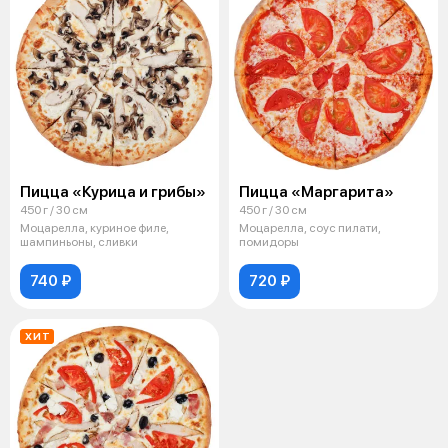
Пицца «Курица и грибы»
Пицца «Маргарита»
450 г / 30 см
450 г / 30 см
Моцарелла, куриное филе,
Моцарелла, соус пилати,
шампиньоны, сливки
помидоры
740 ₽
720 ₽
ХИТ