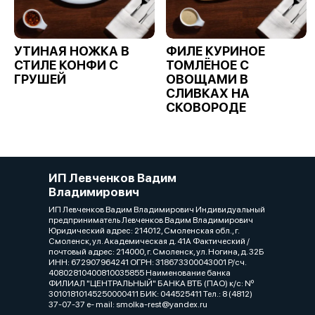
УТИНАЯ НОЖКА В
ФИЛЕ КУРИНОЕ
СТИЛЕ КОНФИ С
ТОМЛЁНОЕ С
ГРУШЕЙ
ОВОЩАМИ В
СЛИВКАХ НА
СКОВОРОДЕ
ИП Левченков Вадим
Владимирович
ИП Левченков Вадим Владимирович Индивидуальный
предприниматель Левченков Вадим Владимирович
Юридический адрес: 214012, Смоленская обл., г.
Смоленск, ул. Академическая д. 41А Фактический /
почтовый адрес: 214000, г. Смоленск, ул. Ногина, д. 32Б
ИНН: 672907964241 ОГРН: 318673300043001 Р/сч.
40802810400810035855 Наименование банка
ФИЛИАЛ "ЦЕНТРАЛЬНЫЙ" БАНКА ВТБ (ПАО) к/c: Nº
30101810145250000411 БИК: 044525411 Тел.: 8 (4812)
37-07-37 e- mail: smolka-rest@yandex.ru