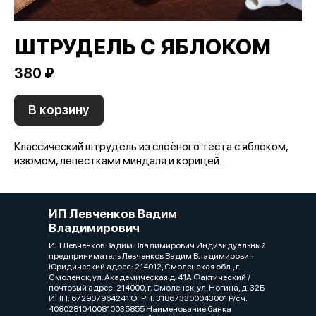
ШТРУДЕЛЬ С ЯБЛОКОМ
380 ₽
В корзину
Классический штрудель из слоёного теста с яблоком,
изюмом, лепестками миндаля и корицей.
ИП Левченков Вадим
Владимирович
ИП Левченков Вадим Владимирович Индивидуальный
предприниматель Левченков Вадим Владимирович
Юридический адрес: 214012, Смоленская обл., г.
Смоленск, ул. Академическая д. 41А Фактический /
почтовый адрес: 214000, г. Смоленск, ул. Ногина, д. 32Б
ИНН: 672907964241 ОГРН: 318673300043001 Р/сч.
40802810400810035855 Наименование банка