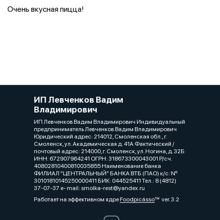
Очень вкусная пицца!
ИП Левченков Вадим
Владимирович
ИП Левченков Вадим Владимирович Индивидуальный
предприниматель Левченков Вадим Владимирович
Юридический адрес: 214012, Смоленская обл., г.
Смоленск, ул. Академическая д. 41А Фактический /
почтовый адрес: 214000, г. Смоленск, ул. Ногина, д. 32Б
ИНН: 672907964241 ОГРН: 318673300043001 Р/сч.
40802810400810035855 Наименование банка
ФИЛИАЛ "ЦЕНТРАЛЬНЫЙ" БАНКА ВТБ (ПАО) к/c: Nº
30101810145250000411 БИК: 044525411 Тел.: 8 (4812)
37-07-37 e- mail: smolka-rest@yandex.ru
Работает на эффективном ядре
Foodpicásso
ver. 3.2