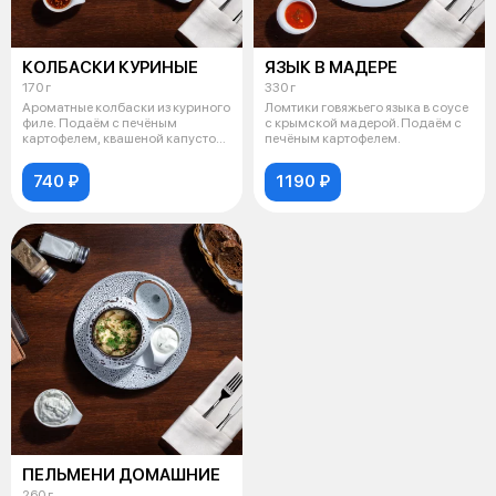
КОЛБАСКИ КУРИНЫЕ
ЯЗЫК В МАДЕРЕ
170 г
330 г
Ароматные колбаски из куриного
Ломтики говяжьего языка в соусе
филе. Подаём с печёным
с крымской мадерой. Подаём с
картофелем, квашеной капустой
печёным картофелем.
и горч
740 ₽
1190 ₽
ПЕЛЬМЕНИ ДОМАШНИЕ
260 г