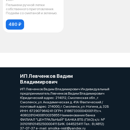
Пельмени ручной лепки
собственного приготовления.
Подаём со сметаной и зеленью.
480 ₽
ИП Левченков Вадим
Владимирович
ИП Левченков Вадим Владимирович Индивидуальный
предприниматель Левченков Вадим Владимирович
Юридический адрес: 214012, Смоленская обл., г.
Смоленск, ул. Академическая д. 41А Фактический /
почтовый адрес: 214000, г. Смоленск, ул. Ногина, д. 32Б
ИНН: 672907964241 ОГРН: 318673300043001 Р/сч.
40802810400810035855 Наименование банка
ФИЛИАЛ "ЦЕНТРАЛЬНЫЙ" БАНКА ВТБ (ПАО) к/c: Nº
30101810145250000411 БИК: 044525411 Тел.: 8 (4812)
37-07-37 e- mail: smolka-rest@yandex.ru