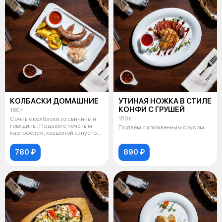
КОЛБАСКИ ДОМАШНИЕ
УТИНАЯ НОЖКА В СТИЛЕ
КОНФИ С ГРУШЕЙ
160 г
150 г
Сочные колбаски из свинины и
говядины. Подаём с печёным
Подаём с клюквенным соусом.
картофелем, квашеной капустой
и ша
780 ₽
890 ₽