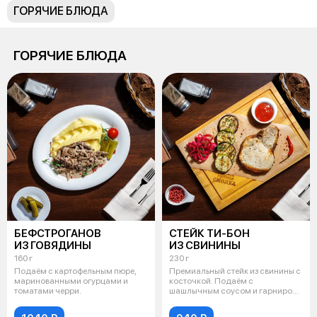
ГОРЯЧИЕ БЛЮДА
ГОРЯЧИЕ БЛЮДА
БЕФСТРОГАНОВ
СТЕЙК ТИ-БОН
ИЗ ГОВЯДИНЫ
ИЗ СВИНИНЫ
160 г
230 г
Подаём с картофельным пюре,
Премиальный стейк из свинины с
маринованными огурцами и
косточкой. Подаём с
томатами черри.
шашлычным соусом и гарниром
из цукини и