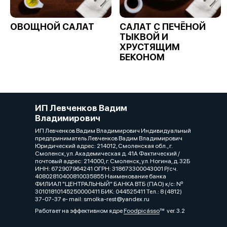
ОВОЩНОЙ САЛАТ
САЛАТ С ПЕЧЁНОЙ
ТЫКВОЙ И
ХРУСТЯЩИМ
БЕКОНОМ
ИП Левченков Вадим
Владимирович
ИП Левченков Вадим Владимирович Индивидуальный
предприниматель Левченков Вадим Владимирович
Юридический адрес: 214012, Смоленская обл., г.
Смоленск, ул. Академическая д. 41А Фактический /
почтовый адрес: 214000, г. Смоленск, ул. Ногина, д. 32Б
ИНН: 672907964241 ОГРН: 318673300043001 Р/сч.
40802810400810035855 Наименование банка
ФИЛИАЛ "ЦЕНТРАЛЬНЫЙ" БАНКА ВТБ (ПАО) к/c: Nº
30101810145250000411 БИК: 044525411 Тел.: 8 (4812)
37-07-37 e- mail: smolka-rest@yandex.ru
Работает на эффективном ядре
Foodpicásso
ver. 3.2