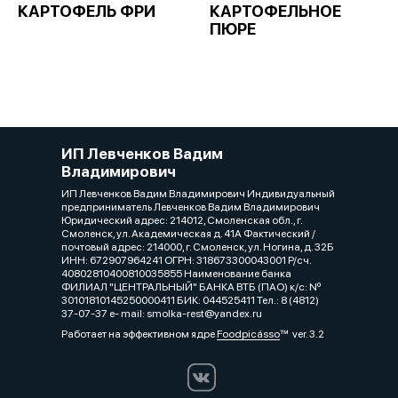
КАРТОФЕЛЬ ФРИ
КАРТОФЕЛЬНОЕ
ПЮРЕ
ИП Левченков Вадим
Владимирович
ИП Левченков Вадим Владимирович Индивидуальный
предприниматель Левченков Вадим Владимирович
Юридический адрес: 214012, Смоленская обл., г.
Смоленск, ул. Академическая д. 41А Фактический /
почтовый адрес: 214000, г. Смоленск, ул. Ногина, д. 32Б
ИНН: 672907964241 ОГРН: 318673300043001 Р/сч.
40802810400810035855 Наименование банка
ФИЛИАЛ "ЦЕНТРАЛЬНЫЙ" БАНКА ВТБ (ПАО) к/c: Nº
30101810145250000411 БИК: 044525411 Тел.: 8 (4812)
37-07-37 e- mail: smolka-rest@yandex.ru
Работает на эффективном ядре
Foodpicásso
ver. 3.2