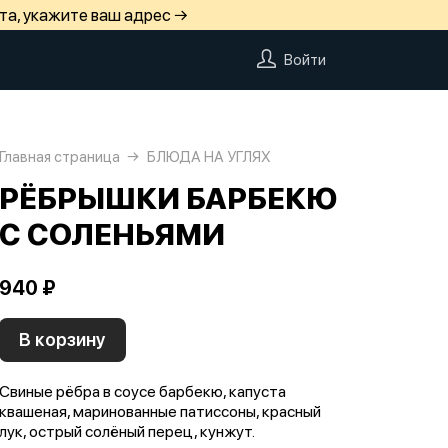
та, укажите ваш адрес →
Войти
Главная страница
БЛЮДА НА УГЛЯХ
РЁБРЫШКИ БАРБЕКЮ
С СОЛЕНЬЯМИ
940 ₽
В корзину
Свиные рёбра в соусе барбекю, капуста
квашеная, маринованные патиссоны, красный
лук, острый солёный перец, кунжут.